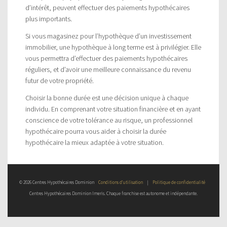
d’intérêt, peuvent effectuer des paiements hypothécaires
plus importants.
Si vous magasinez pour l’hypothèque d’un investissement
immobilier, une hypothèque à long terme est à privilégier. Elle
vous permettra d’effectuer des paiements hypothécaires
réguliers, et d’avoir une meilleure connaissance du revenu
futur de votre propriété.
Choisir la bonne durée est une décision unique à chaque
individu. En comprenant votre situation financière et en ayant
conscience de votre tolérance au risque, un professionnel
hypothécaire pourra vous aider à choisir la durée
hypothécaire la mieux adaptée à votre situation.
© 2026 Centres Hypothécaires Dominion
Conditions d’utilisation
|
Politique de confidentialité
Centres Hypothécaires Dominion Imeris. Chaque franchise est autonome et indépendante.