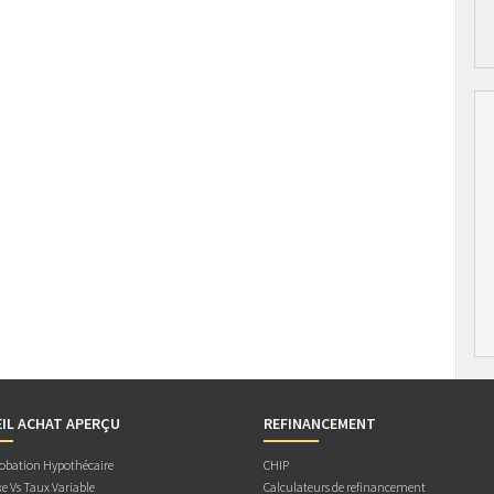
IL ACHAT APERÇU
REFINANCEMENT
obation Hypothécaire
CHIP
e Vs Taux Variable
Calculateurs de refinancement