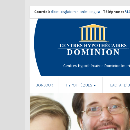
Courriel:
dlcimeris@dominionlending.ca
Téléphone:
514
Centres Hypothécaires Dominion Imer
BONJOUR
HYPOTHÈQUES
L’ACHAT D’