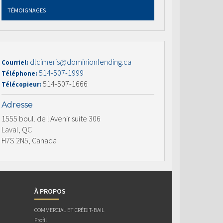
TÉMOIGNAGES
dlcimeris@dominionlending.ca
Courriel:
514-507-1999
Téléphone:
514-507-1666
Télécopieur:
Adresse
1555 boul. de l'Avenir suite 306
Laval, QC
H7S 2N5, Canada
À PROPOS
COMMERCIAL ET CRÉDIT-BAIL
Profil